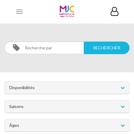
Toggle
navigation
EXPRESSION
Activités
EXPRESSION
Disponibilités
Saisons
Âges