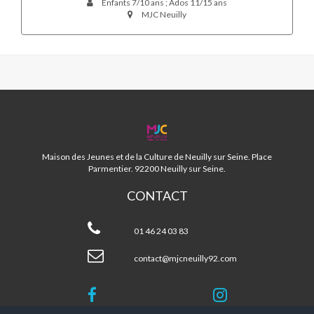
Enfants 7/10 ans ; Ados 11/15 ans
MJC Neuilly
MJC
NEUILLY
92
Maison des Jeunes et de la Culture de Neuilly sur Seine. Place
Parmentier. 92200 Neuilly sur Seine.
CONTACT
MJC
Neuilly
01 46 24 03 83
92
contact@mjcneuilly92.com