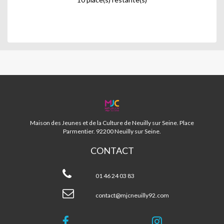
MJC
NEUILLY
92
Maison des Jeunes et de la Culture de Neuilly sur Seine. Place
Parmentier. 92200 Neuilly sur Seine.
CONTACT
MJC
Neuilly
01 46 24 03 83
92
contact@mjcneuilly92.com