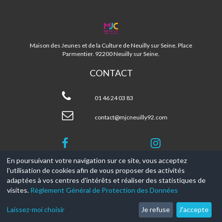
MJC
NEUILLY
92
Maison des Jeunes et de la Culture de Neuilly sur Seine. Place
Parmentier. 92200 Neuilly sur Seine.
CONTACT
MJC
Neuilly
01 46 24 03 83
92
contact@mjcneuilly92.com
En poursuivant votre navigation sur ce site, vous acceptez
l'utilisation de cookies afin de vous proposer des activités
© 2017-2026, Ce site est propulsé par
Aniapps.fr
adaptées à vos centres d'intérêts et réaliser des statistiques de
visites.
Règlement Général de Protection des Données
CGV
CGU Aniapps
Laissez-moi choisir
Je refuse
J'accepte
RGPD