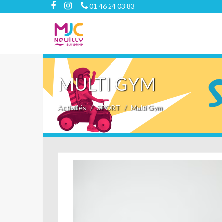
01 46 24 03 83
MULTI GYM
Activités
SPORT
Multi Gym