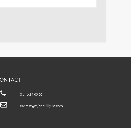
ONTACT
JC
uilly
01 46 24 03 83
contact@mjcneuilly92.com