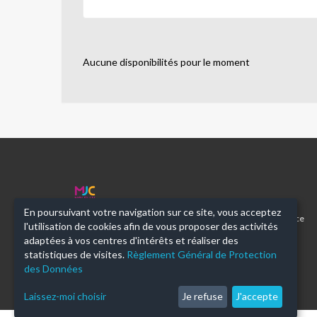
Aucune disponibilités pour le moment
MJC
NEUILLY
En poursuivant votre navigation sur ce site, vous acceptez
92
Maison des Jeunes et de la Culture de Neuilly sur Seine. Place
l'utilisation de cookies afin de vous proposer des activités
Parmentier. 92200 Neuilly sur Seine.
adaptées à vos centres d'intérêts et réaliser des
statistiques de visites.
Règlement Général de Protection
des Données
Laissez-moi choisir
Je refuse
J'accepte