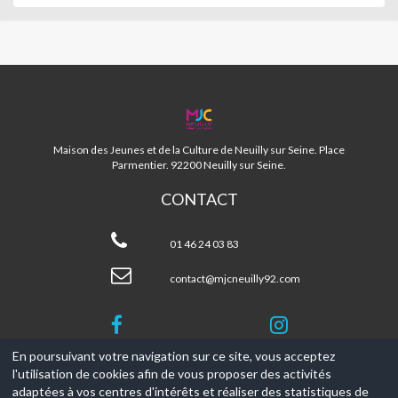
MJC
NEUILLY
92
Maison des Jeunes et de la Culture de Neuilly sur Seine. Place
Parmentier. 92200 Neuilly sur Seine.
CONTACT
MJC
Neuilly
01 46 24 03 83
92
contact@mjcneuilly92.com
En poursuivant votre navigation sur ce site, vous acceptez
l'utilisation de cookies afin de vous proposer des activités
© 2017-2026, Ce site est propulsé par
Aniapps.fr
adaptées à vos centres d'intérêts et réaliser des statistiques de