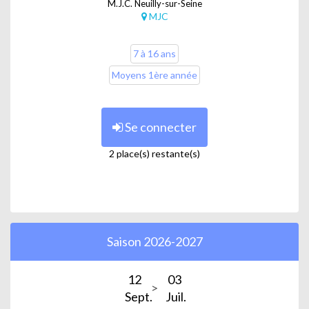
M.J.C. Neuilly-sur-Seine
MJC
7 à 16 ans
Moyens 1ère année
Se connecter
2 place(s) restante(s)
Saison 2026-2027
12
03
Sept.
Juil.