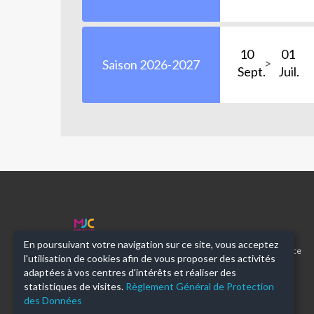
10
01
Saison 2026-2027
Sept.
Juil.
MJC
NEUILLY
En poursuivant votre navigation sur ce site, vous acceptez
92
Maison des Jeunes et de la Culture de Neuilly sur Seine. Place
l'utilisation de cookies afin de vous proposer des activités
Parmentier. 92200 Neuilly sur Seine.
adaptées à vos centres d'intérêts et réaliser des
statistiques de visites.
Règlement Général de Protection
des Données