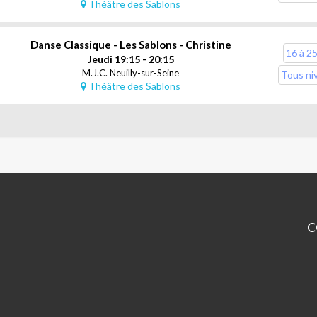
Théâtre des Sablons
Danse Classique - Les Sablons - Christine
16 à 2
Jeudi 19:15 - 20:15
M.J.C. Neuilly-sur-Seine
Tous ni
Théâtre des Sablons
C
M
Ne
92