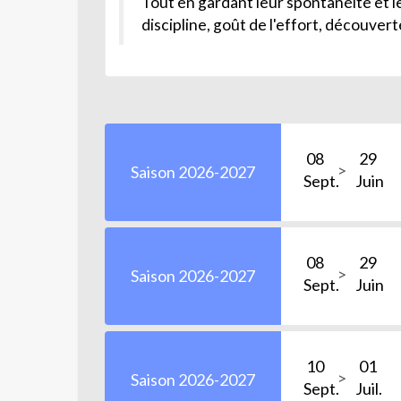
Tout en gardant leur spontanéité et le
discipline, goût de l'effort, découver
08
29
Saison 2026-2027
Sept.
Juin
08
29
Saison 2026-2027
Sept.
Juin
10
01
Saison 2026-2027
Sept.
Juil.