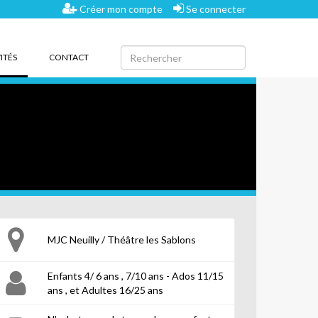
Créer mon compte
Se connecter
(CURRENT)
ITÉS
CONTACT
MJC Neuilly / Théâtre les Sablons
Enfants 4/ 6 ans , 7/10 ans - Ados 11/15
ans , et Adultes 16/25 ans