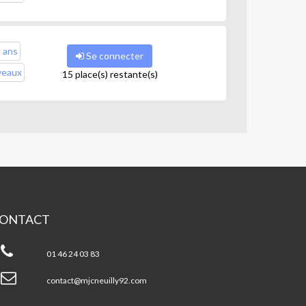
5 ans
Se connecter
veaux
15 place(s) restante(s)
ONTACT
JC
uilly
01 46 24 03 83
contact@mjcneuilly92.com