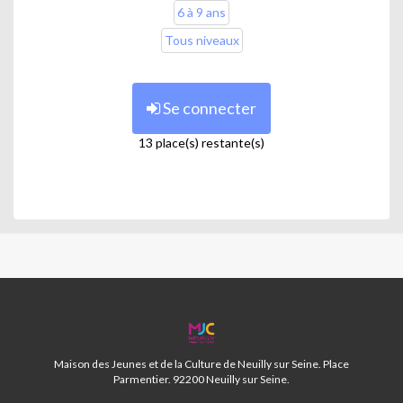
6 à 9 ans
Tous niveaux
Se connecter
13 place(s) restante(s)
MJC
NEUILLY
92
Maison des Jeunes et de la Culture de Neuilly sur Seine. Place
Parmentier. 92200 Neuilly sur Seine.