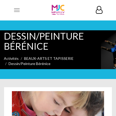
Toggle
navigation
DESSIN/PEINTURE
BÉRÉNICE
Activités
BEAUX-ARTS ET TAPISSERIE
Dessin/Peinture Bérénice