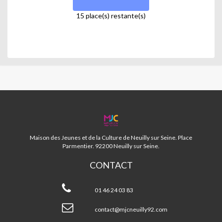
15 place(s) restante(s)
MJC
NEUILLY
92
Maison des Jeunes et de la Culture de Neuilly sur Seine. Place
Parmentier. 92200 Neuilly sur Seine.
CONTACT
MJC
Neuilly
01 46 24 03 83
92
contact@mjcneuilly92.com