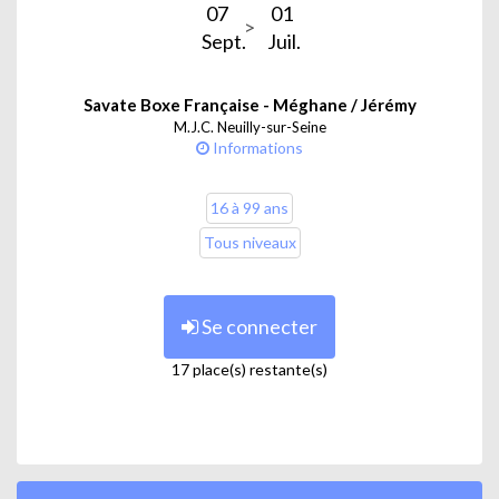
07
01
Sept.
Juil.
Enfants :
Savate Boxe Française - Méghane / Jérémy
M.J.C. Neuilly-sur-Seine
Informations
Apprends à te défendre, développe ta
16 à 99 ans
force, ton agilité et ta confiance en toi dans
Tous niveaux
une ambiance dynamique. Rejoins nous et
dépasse toi à chaque séance !
Se connecter
17 place(s) restante(s)