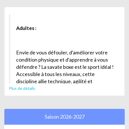
Adultes :
Envie de vous défouler, d'améliorer votre
condition physique et d'apprendre à vous
défendre ? La savate boxe est le sport idéal !
Accessible à tous les niveaux, cette
discipline allie technique, agilité et
puissance dans une ambiance
Plus de détails
décontractée. Rejoignez nous pour des
séances dynamiques qui renforceront votre
corps et votre confiance.
Saison 2026-2027